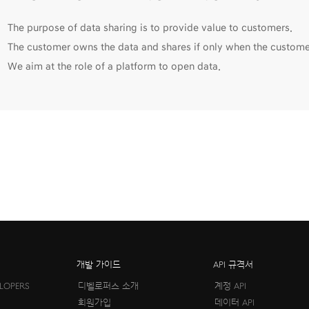
The purpose of data sharing is to provide value to customers.
The customer owns the data and shares if only when the custome
We aim at the role of a platform to open data.
개발 가이드
API 규격서
ELOPERS
디벨로퍼스 소개
계정 API
회원가입
데이터 API