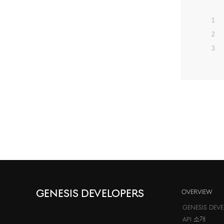
1
2
3
OVERVIEW
GENESIS DEV
API 소개