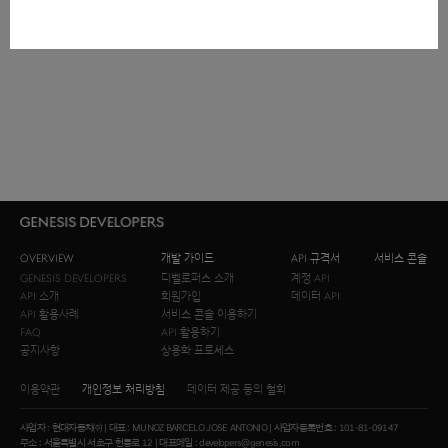
OVERVIEW
개발 가이드
API 규격서
서비스 콘솔
GENESIS DEVELOPERS
디벨로퍼스 소개
계정 API
API 소개
회원가입
데이터 API
API 활용사례
서비스 콘솔 이용하기
FAQ
API 활용하기
공지사항
상용화 프로세스
이용약관
개인정보 처리방침
데이터 제공 동의 철회
사업자 : 현대자동차㈜ | 대표 : MUNOZ BARCELO JOSE ANTONIO | 사업자등록번호 : 101-81-09147
주소 : 서울특별시 서초구 헌릉로 12 | 대표메일 : developers@genesis.com