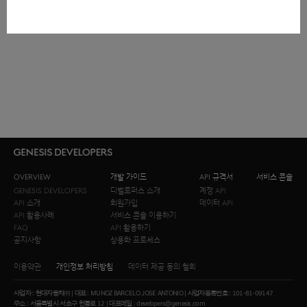
OVERVIEW
개발 가이드
API 규격서
서비스 콘솔
GENESIS DEVELOPERS
디벨로퍼스 소개
계정 API
API 소개
회원가입
데이터 API
API 활용사례
서비스 콘솔 이용하기
FAQ
API 활용하기
공지사항
상용화 프로세스
이용약관
개인정보 처리방침
데이터 제공 동의 철회
사업자 : 현대자동차㈜ | 대표 : MUNOZ BARCELO JOSE ANTONIO | 사업자등록번호 : 101-81-09147
주소 : 서울특별시 서초구 헌릉로 12 | 대표메일 : developers@genesis.com